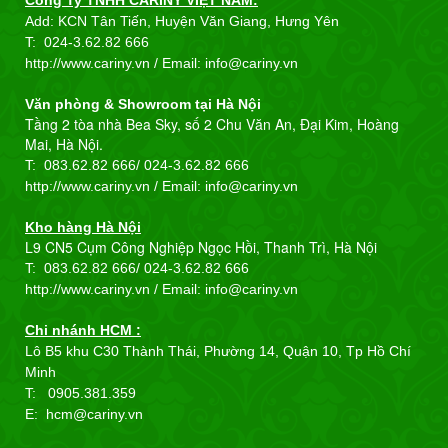
Add: KCN Tân Tiến, Huyện Văn Giang, Hưng Yên
T:
024-3.62.82 666
http://www.cariny.vn / Email:
info@cariny.vn
Văn phòng & Showroom tại Hà Nội
Tầng 2 tòa nhà Bea Sky, số 2 Chu Văn An, Đại Kim, Hoàng
Mai, Hà Nội.
T: 083.62.82 666/
024-3.62.82 666
http://www.cariny.vn / Email:
info@cariny.vn
Kho hàng Hà Nội
L9 CN5 Cụm Công Nghiệp Ngọc Hồi, Thanh Trì, Hà Nội
T: 083.62.82 666/
024-3.62.82 666
http://www.cariny.vn / Email:
info@cariny.vn
Chi nhánh HCM :
Lô B5 khu C30 Thành Thái, Phường 14, Quận 10, Tp Hồ Chí
Minh
T: 0905.381.359
E: hcm@cariny.vn