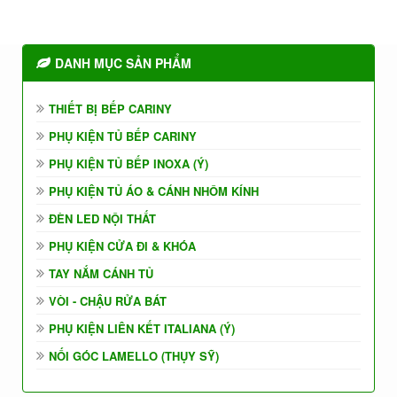
DANH MỤC SẢN PHẨM
THIẾT BỊ BẾP CARINY
PHỤ KIỆN TỦ BẾP CARINY
PHỤ KIỆN TỦ BẾP INOXA (Ý)
PHỤ KIỆN TỦ ÁO & CÁNH NHÔM KÍNH
ĐÈN LED NỘI THẤT
PHỤ KIỆN CỬA ĐI & KHÓA
TAY NẮM CÁNH TỦ
VÒI - CHẬU RỬA BÁT
PHỤ KIỆN LIÊN KẾT ITALIANA (Ý)
NỐI GÓC LAMELLO (THỤY SỸ)