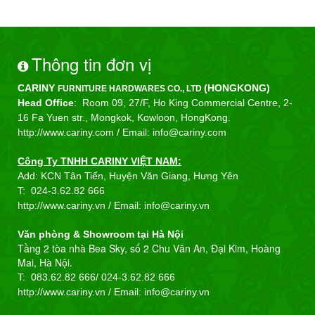
Thông tin đơn vị
CARINY
(HONGKONG)
FURNITURE HARDWARES CO., LTD
Head Office
: Room 09, 27/F, Ho King Commercial Centre, 2-
16 Fa Yuen str., Mongkok, Kowloon, HongKong.
http://www.cariny.com /
Email: info@cariny.com
Công Ty TNHH CARINY VIỆT NAM:
Add: KCN Tân Tiến, Huyện Văn Giang, Hưng Yên
T:
024-3.62.82 666
http://www.cariny.vn / Email:
info@cariny.vn
Văn phòng & Showroom tại Hà Nội
Tầng 2 tòa nhà Bea Sky, số 2 Chu Văn An, Đại Kim, Hoàng
Mai, Hà Nội.
T: 083.62.82 666/
024-3.62.82 666
http://www.cariny.vn / Email:
info@cariny.vn