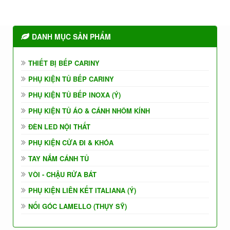
DANH MỤC SẢN PHẨM
THIẾT BỊ BẾP CARINY
PHỤ KIỆN TỦ BẾP CARINY
PHỤ KIỆN TỦ BẾP INOXA (Ý)
PHỤ KIỆN TỦ ÁO & CÁNH NHÔM KÍNH
ĐÈN LED NỘI THẤT
PHỤ KIỆN CỬA ĐI & KHÓA
TAY NẮM CÁNH TỦ
VÒI - CHẬU RỬA BÁT
PHỤ KIỆN LIÊN KẾT ITALIANA (Ý)
NỐI GÓC LAMELLO (THỤY SỸ)