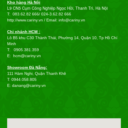
Kho hàng Hà Nội
L9 CN5 Cụm Công Nghiệp Ngọc Hồi, Thanh Trì, Hà Nội
T: 083.62.82 666/
024-3.62.82 666
http://www.cariny.vn / Email:
info@cariny.vn
Chi nhánh HCM :
Lô B5 khu C30 Thành Thái, Phường 14, Quận 10, Tp Hồ Chí
Minh
T: 0905.381.359
E: hcm@cariny.vn
Showroom Đà Nẵng:
111 Hàm Nghi, Quận Thanh Khê
T: 0944.058.805
E: danang@cariny.vn