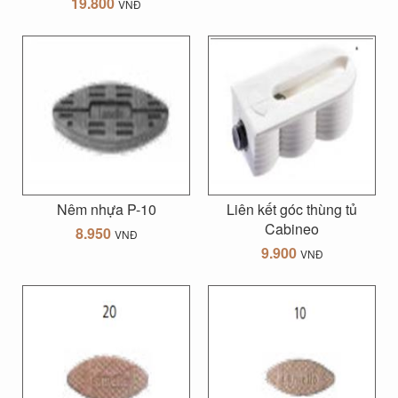
19.800
VNĐ
Nêm nhựa P-10
Liên kết góc thùng tủ
Cabineo
8.950
VNĐ
9.900
VNĐ