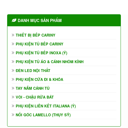
DANH MỤC SẢN PHẨM
THIẾT BỊ BẾP CARINY
PHỤ KIỆN TỦ BẾP CARINY
PHỤ KIỆN TỦ BẾP INOXA (Ý)
PHỤ KIỆN TỦ ÁO & CÁNH NHÔM KÍNH
ĐÈN LED NỘI THẤT
PHỤ KIỆN CỬA ĐI & KHÓA
TAY NẮM CÁNH TỦ
VÒI - CHẬU RỬA BÁT
PHỤ KIỆN LIÊN KẾT ITALIANA (Ý)
NỐI GÓC LAMELLO (THỤY SỸ)