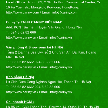
Head Office
: Room 09, 27/F, Ho King Commercial Centre, 2-
16 Fa Yuen str., Mongkok, Kowloon, HongKong.
http://www.cariny.com /
Email: info@cariny.com
Công Ty TNHH CARINY VIỆT NAM:
Add: KCN Tân Tiến, Huyện Văn Giang, Hưng Yên
T:
024-3.62.82 666
http://www.cariny.vn / Email:
info@cariny.vn
Văn phòng & Showroom tại Hà Nội
Tầng 2 tòa nhà Bea Sky, số 2 Chu Văn An, Đại Kim, Hoàng
Mai, Hà Nội.
T: 083.62.82 666/
024-3.62.82 666
http://www.cariny.vn / Email:
info@cariny.vn
Kho hàng Hà Nội
L9 CN5 Cụm Công Nghiệp Ngọc Hồi, Thanh Trì, Hà Nội
T: 083.62.82 666/
024-3.62.82 666
http://www.cariny.vn / Email:
info@cariny.vn
Chi nhánh HCM :
Lô B5 khu C30 Thành Thái, Phường 14, Quận 10, Tp Hồ Chí